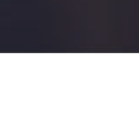
Tapasztalt SmartCity szakértőt keres?
Kérjen ajánlatot