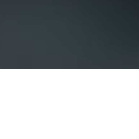
Hirdetési lehetőségek
Szponzorált blogbejegyzések