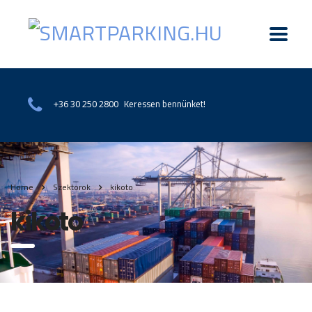
Keressen bennünket!
+36 30 250 2800
Home
Szektorok
kikoto
kikoto