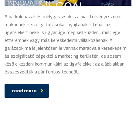
A parkolóházak és mélygarázsok is a piac törvényi szerint
működnek – szolgáltatásokat nyújtanak – tehát az
ügyfelekért nekik is ugyanúgy meg kell küzdeni, mint egy
étteremnek vagy más kereskedelmi vállalkozásnak. A
garázsok ma is jelentősen le vannak maradva a kereskedelmi
és szolgáltató cégektől a marketing területén, de sosem
késő elkezdeni kommunikálni az ügyfelekkel; az alábbiakban
összeszedtük a pár fontos teendőt.
read more