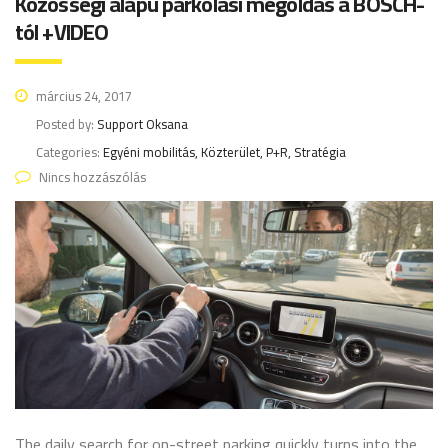
Közösségi alapú parkolási megoldás a BOSCH-
tól +VIDEO
március 24, 2017
Posted by:
Support Oksana
Categories:
Egyéni mobilitás, Közterület, P+R, Stratégia
Nincs hozzászólás
The daily search for on-street parking quickly turns into the