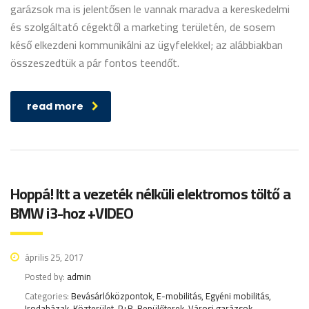
garázsok ma is jelentősen le vannak maradva a kereskedelmi
és szolgáltató cégektől a marketing területén, de sosem
késő elkezdeni kommunikálni az ügyfelekkel; az alábbiakban
összeszedtük a pár fontos teendőt.
read more
Hoppá! Itt a vezeték nélküli elektromos töltő a
BMW i3-hoz +VIDEO
április 25, 2017
Posted by:
admin
Categories:
Bevásárlóközpontok, E-mobilitás, Egyéni mobilitás,
Irodaházak, Közterület, P+R, Repülőterek, Városi garázsok