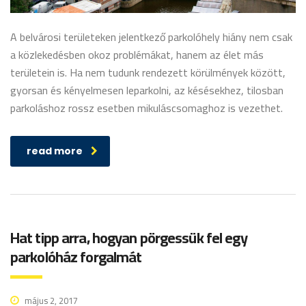
A belvárosi területeken jelentkező parkolóhely hiány nem csak
a közlekedésben okoz problémákat, hanem az élet más
területein is. Ha nem tudunk rendezett körülmények között,
gyorsan és kényelmesen leparkolni, az késésekhez, tilosban
parkoláshoz rossz esetben mikuláscsomaghoz is vezethet.
read more
Hat tipp arra, hogyan pörgessük fel egy
parkolóház forgalmát
május 2, 2017