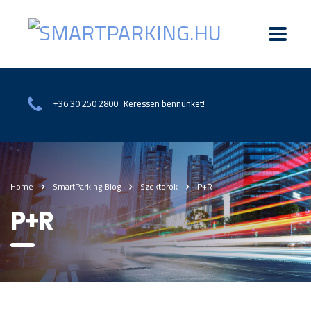
Keressen bennünket!
+36 30 250 2800
Home
SmartParking Blog
Szektorok
P+R
P+R