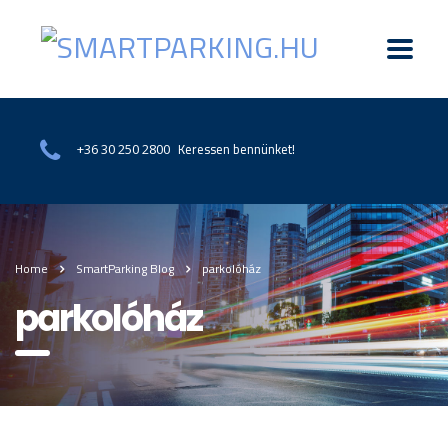
Keressen bennünket!
+36 30 250 2800
Home
SmartParking Blog
parkolóház
parkolóház