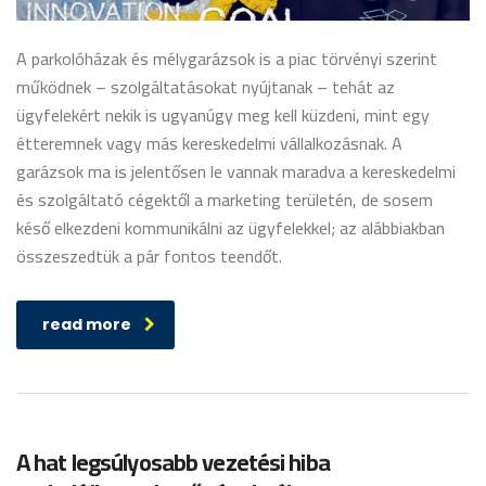
A parkolóházak és mélygarázsok is a piac törvényi szerint
működnek – szolgáltatásokat nyújtanak – tehát az
ügyfelekért nekik is ugyanúgy meg kell küzdeni, mint egy
étteremnek vagy más kereskedelmi vállalkozásnak. A
garázsok ma is jelentősen le vannak maradva a kereskedelmi
és szolgáltató cégektől a marketing területén, de sosem
késő elkezdeni kommunikálni az ügyfelekkel; az alábbiakban
összeszedtük a pár fontos teendőt.
read more
A hat legsúlyosabb vezetési hiba