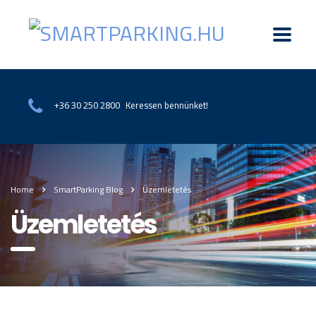
Keressen bennünket!
+36 30 250 2800
Home
SmartParking Blog
Üzemletetés
Üzemletetés