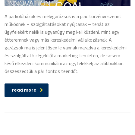
A parkolóházak és mélygarázsok is a piac törvényi szerint
működnek – szolgáltatásokat nyújtanak – tehát az
ügyfelekért nekik is ugyanúgy meg kell küzdeni, mint egy
étteremnek vagy más kereskedelmi vállalkozásnak. A
garázsok ma is jelentősen le vannak maradva a kereskedelmi
és szolgáltató cégektől a marketing területén, de sosem
késő elkezdeni kommunikálni az ügyfelekkel; az alábbiakban
összeszedtük a pár fontos teendőt.
read more