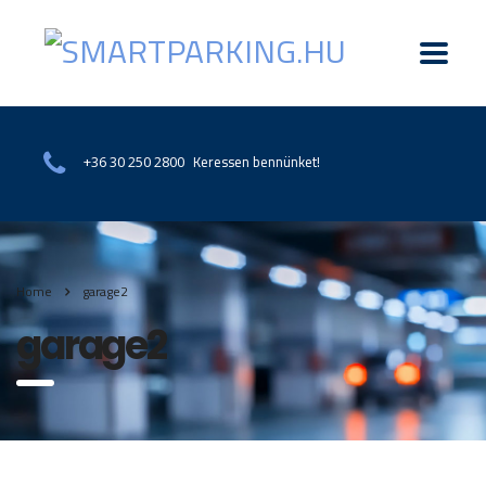
Keressen bennünket!
+36 30 250 2800
Home
garage2
garage2