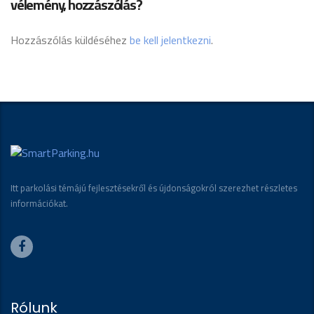
vélemény, hozzászólás?
Hozzászólás küldéséhez
be kell jelentkezni
.
Itt parkolási témájú fejlesztésekről és újdonságokról szerezhet részletes
információkat.
Rólunk