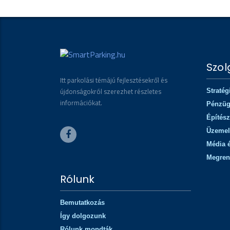
Szol
Itt parkolási témájú fejlesztésekről és
újdonságokról szerezhet részletes
Stratég
információkat.
Pénzü
Építész
Üzemel
Média 
Megren
Rólunk
Bemutatkozás
Így dolgozunk
Rólunk mondták