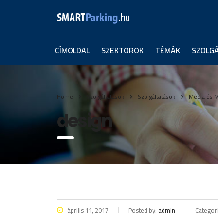
CÍMOLDAL
SZEKTOROK
TÉMÁK
SZOLG
Home
Szolgáltatások
Szolgáltatások
Média és M
design
április 11, 2017
Posted by:
admin
Categori