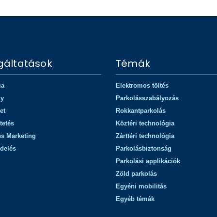
gáltatások
Témák
ia
Elektromos töltés
gy
Parkolásszabályozás
et
Rokkantparkolás
tetés
Köztéri technológia
és Marketing
Zárttéri technológia
delés
Parkolásbiztonság
Parkolási applikációk
Zöld parkolás
Egyéni mobilitás
Egyéb témák