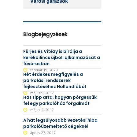
Városi garázsok
Blogbejegyzések
Fürjes és Vitézy is bírálja a
kerékbilincs újbóli alkalmazását a
fővárosban
február 19, 2020
Hét érdekes megfigyelés a
parkolási rendszerek
fejlesztéséhez Hollandiából
május 9, 2017
Hat tipp arra, hogyan pörgessük
fel egy parkolóház forgalmát
május 2, 2017
A hat legsúlyosabb vezetési hiba
parkolóüzemeltető cégeknél
április 27, 2017