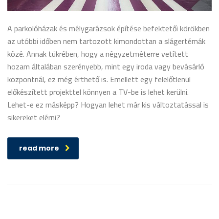
A parkolóházak és mélygarázsok építése befektetői körökben
az utóbbi időben nem tartozott kimondottan a slágertémák
közé. Annak tükrében, hogy a négyzetméterre vetített
hozam általában szerényebb, mint egy iroda vagy bevásárló
központnál, ez még érthető is. Emellett egy felelőtlenül
előkészített projekttel könnyen a TV-be is lehet kerülni.
Lehet-e ez másképp? Hogyan lehet már kis változtatással is
sikereket elérni?
read more