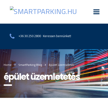
Keressen bennünket!
+36 30 250 2800
Home
SmartParking Blog
épület üzemletetés
épület üzemletetés