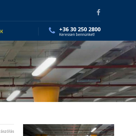
+36 30 250 2800
EK
Keressen bennünket!
risk2
zászólás