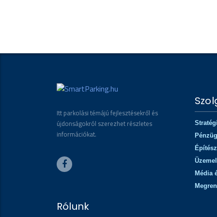
Szol
Itt parkolási témájú fejlesztésekről és
újdonságokról szerezhet részletes
Stratég
információkat.
Pénzü
Építész
Üzemel
Média 
Megren
Rólunk