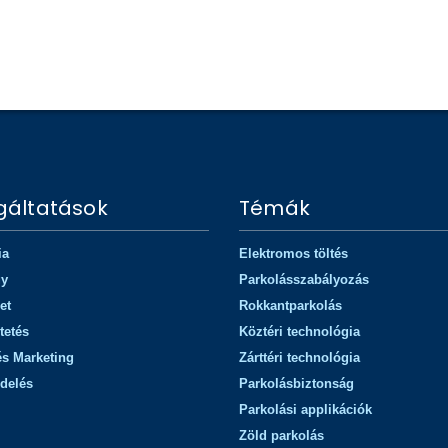
Colliers International
gáltatások
Témák
ia
Elektromos töltés
gy
Parkolásszabályozás
et
Rokkantparkolás
tetés
Köztéri technológia
és Marketing
Zárttéri technológia
delés
Parkolásbiztonság
Parkolási applikációk
Zöld parkolás