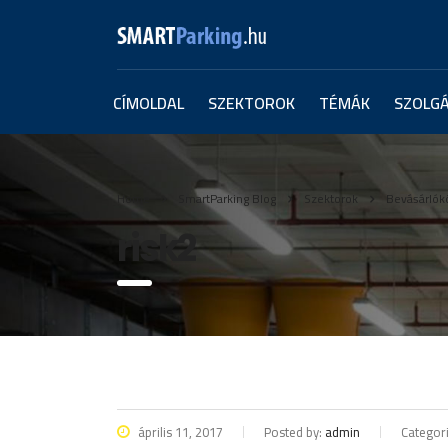
CÍMOLDAL
SZEKTOROK
TÉMÁK
SZOLG
Home
SmartParking Blog
Szektorok
Bevásárlók
risk2
április 11, 2017
Posted by:
admin
Categori