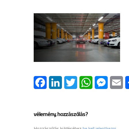
Facebook
LinkedIn
Twitter
WhatsApp
Messenge
Em
vélemény, hozzászólás?
Hozzászólás küldéséhez
be kell jelentkezni
.