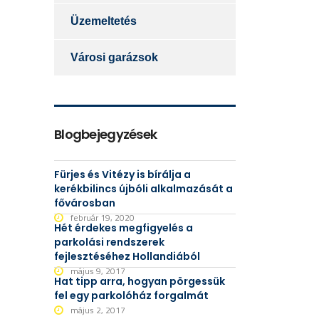
Üzemeltetés
Városi garázsok
Blogbejegyzések
Fürjes és Vitézy is bírálja a
kerékbilincs újbóli alkalmazását a
fővárosban
február 19, 2020
Hét érdekes megfigyelés a
parkolási rendszerek
fejlesztéséhez Hollandiából
május 9, 2017
Hat tipp arra, hogyan pörgessük
fel egy parkolóház forgalmát
május 2, 2017