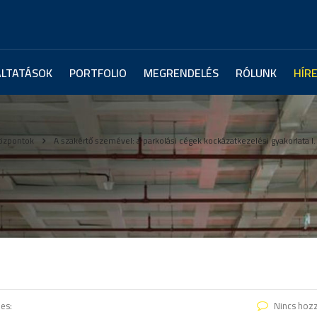
ÁLTATÁSOK
PORTFOLIO
MEGRENDELÉS
RÓLUNK
HÍR
özpontok
A szakértő szemével: a parkolási cégek kockázatkezelési gyakorlata I.
es:
Nincs hoz