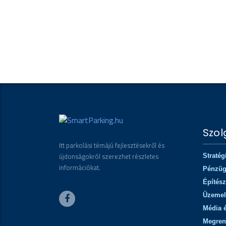
Szol
Itt parkolási témájú fejlesztésekről és
újdonságokról szerezhet részletes
Stratég
információkat.
Pénzü
Építész
Üzemel
Média 
Megren