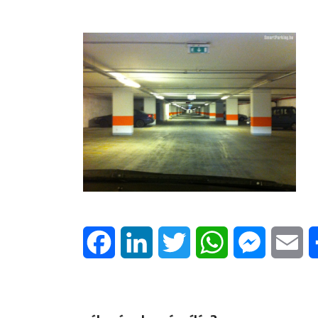
Facebook
LinkedIn
Twitter
WhatsApp
Messenge
Em