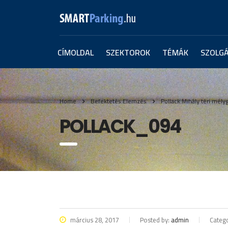
CÍMOLDAL
SZEKTOROK
TÉMÁK
SZOLG
Home
Befektetés Elemzés
Pollack Mihály téri mély
POLLACK_094
március 28, 2017
Posted by:
admin
Catego