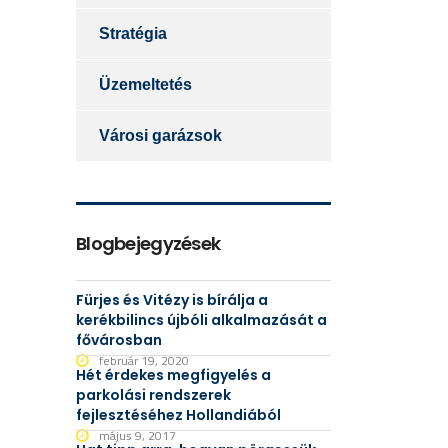
Stratégia
Üzemeltetés
Városi garázsok
Blogbejegyzések
Fürjes és Vitézy is bírálja a
kerékbilincs újbóli alkalmazását a
fővárosban
február 19, 2020
Hét érdekes megfigyelés a
parkolási rendszerek
fejlesztéséhez Hollandiából
május 9, 2017