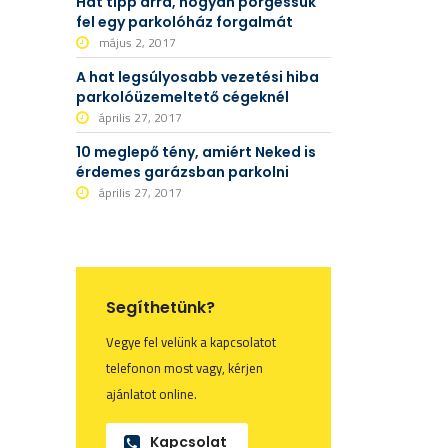
Hat tipp arra, hogyan pörgessük
fel egy parkolóház forgalmát
május 2, 2017
A hat legsúlyosabb vezetési hiba
parkolóüzemeltető cégeknél
április 27, 2017
10 meglepő tény, amiért Neked is
érdemes garázsban parkolni
április 27, 2017
Segíthetünk?
Vegye fel velünk a kapcsolatot
telefonon most vagy, kérjen
ajánlatot online.
Kapcsolat