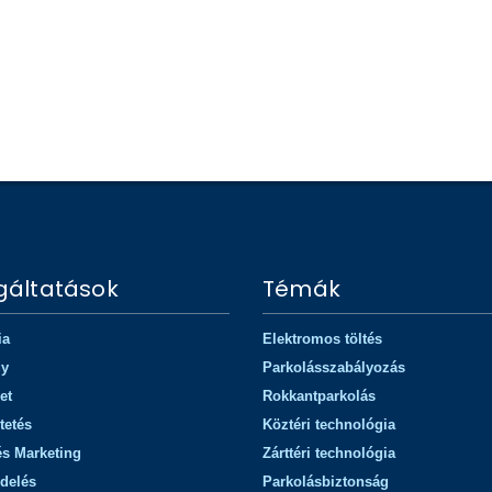
Balla Ákos
Lakatos Gergely
MBA, RICS, EUFIM - Directo
Ügyvezető, EBG compleo Kft.
Colliers International
gáltatások
Témák
ia
Elektromos töltés
gy
Parkolásszabályozás
et
Rokkantparkolás
tetés
Köztéri technológia
és Marketing
Zárttéri technológia
delés
Parkolásbiztonság