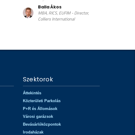
Ku
Partner, Elektromotive Hungária
Ügy
Kft.
r,
Szektorok
Áttekintés
Közterületi Parkolás
P+R és Állomások
Városi garázsok
Bevásárlóközpontok
Irodaházak