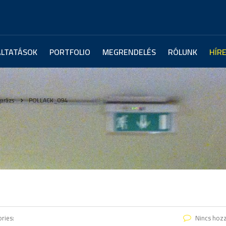
ÁLTATÁSOK
PORTFOLIO
MEGRENDELÉS
RÓLUNK
HÍR
garázs
POLLACK_094
ries:
Nincs hoz