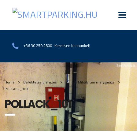
Keressen bennünket!
+36 30 250 2800
Home
Befektetés Elemzés
Pollack Mihály téri mélygarázs
POLLACK_101
POLLACK_101