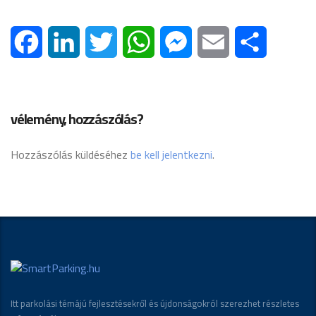
Facebook
LinkedIn
Twitter
WhatsApp
Messenger
Email
Ossza me
vélemény, hozzászólás?
Hozzászólás küldéséhez
be kell jelentkezni
.
Itt parkolási témájú fejlesztésekről és újdonságokról szerezhet részletes