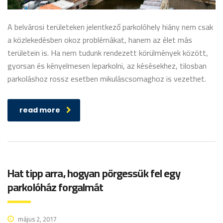
A belvárosi területeken jelentkező parkolóhely hiány nem csak
a közlekedésben okoz problémákat, hanem az élet más
területein is. Ha nem tudunk rendezett körülmények között,
gyorsan és kényelmesen leparkolni, az késésekhez, tilosban
parkoláshoz rossz esetben mikuláscsomaghoz is vezethet.
read more
Hat tipp arra, hogyan pörgessük fel egy
parkolóház forgalmát
május 2, 2017