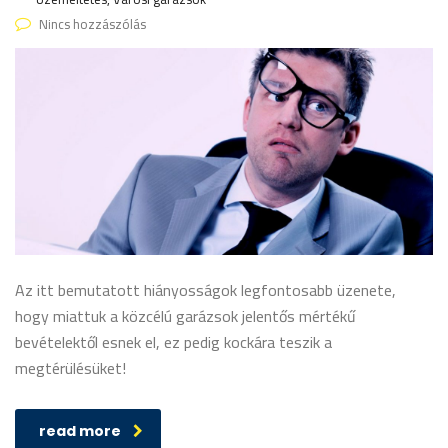
Nincs hozzászólás
Az itt bemutatott hiányosságok legfontosabb üzenete,
hogy miattuk a közcélú garázsok jelentős mértékű
bevételektől esnek el, ez pedig kockára teszik a
megtérülésüket!
read more