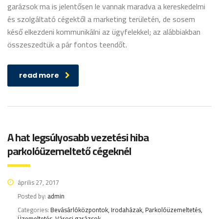
garázsok ma is jelentősen le vannak maradva a kereskedelmi
és szolgáltató cégektől a marketing területén, de sosem
késő elkezdeni kommunikálni az ügyfelekkel; az alábbiakban
összeszedtük a pár fontos teendőt.
read more
A hat legsúlyosabb vezetési hiba
parkolóüzemeltető cégeknél
április 27, 2017
Posted by:
admin
Categories:
Bevásárlóközpontok, Irodaházak, Parkolóüzemeltetés,
Üzemeltetés, Városi garázsok